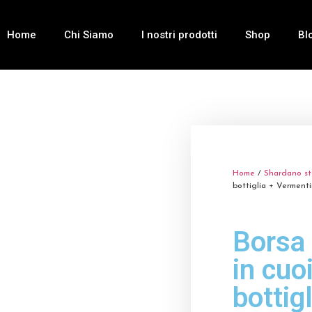
Home
Chi Siamo
I nostri prodotti
Shop
Bl
Home
/
Shardano st
bottiglia + Vermenti
Borsa 
in cuo
bottigl