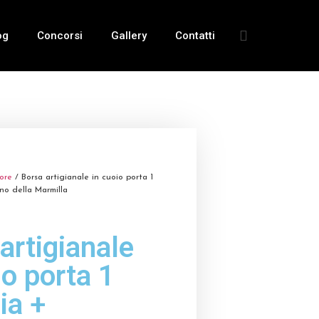
og
Concorsi
Gallery
Contatti
ore
/ Borsa artigianale in cuoio porta 1
no della Marmilla
artigianale
io porta 1
ia +