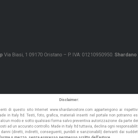
p
Via Biasi, 1 09170 Oristano – P. IVA: 01210950950.
Shardano
Disclaimer:
esenti di questo sito Internet www.shardanostore.com appartengono ai rispettivi 
Italy ltd. Testi, foto, grafica, materiali inseriti nel portale non potranno esser
n alcun modo e sotto qualsiasi forma salvo preventiva autorizzazione da parte dei r
i ad un accurato controllo. Made in Italy ltd tuttavia, declina ogni responsabilità, 
 danni (diretti, indiretti, conseguenti, punibili e sanzionabili) derivanti dai sudde
ogni forma o mezzo, senza espresso permesso scritto dell’autore.