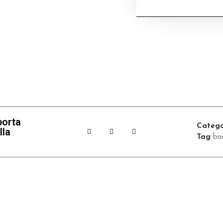
porta
Catego
lla
Tag
bor