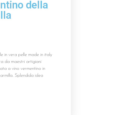
tino della
lla
e in vera pelle made in italy
a da maestri artigiani
nata a vino vermentino in
armilla. Splendida idea