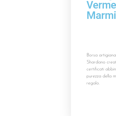
Vermen
Marmi
Borsa artigianal
Shardano creat
certificati abbi
purezza della m
regalo.