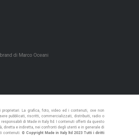
brand di Marco Oceani
proprietari. La grafica, foto, video ed i contenuti, ove non
e pubblicati, riscritti, commercializzati, distribuiti, radio o
esponsabili di Made in Italy ltd. I contenuti offerti da questo
diretta e indiretta, nei confronti degli utenti e in generale di
tti contenuti.
© Copyright Made in Italy ltd 2023 Tutti i diritti