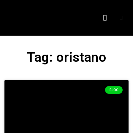
I nostri prodotti
Tag: oristano
BLOG