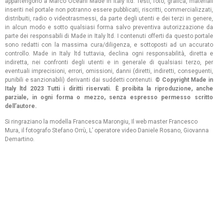
appartengono a Marco Oceani Made in Italy ltd. Testi, foto, grafica, materiali
inseriti nel portale non potranno essere pubblicati, riscritti, commercializzati,
distribuiti, radio o videotrasmessi, da parte degli utenti e dei terzi in genere,
in alcun modo e sotto qualsiasi forma salvo preventiva autorizzazione da
parte dei responsabili di Made in Italy ltd. I contenuti offerti da questo portale
sono redatti con la massima cura/diligenza, e sottoposti ad un accurato
controllo. Made in Italy ltd tuttavia, declina ogni responsabilità, diretta e
indiretta, nei confronti degli utenti e in generale di qualsiasi terzo, per
eventuali imprecisioni, errori, omissioni, danni (diretti, indiretti, conseguenti,
punibili e sanzionabili) derivanti dai suddetti contenuti.
© Copyright Made in
Italy ltd 2023 Tutti i diritti riservati. È proibita la riproduzione, anche
parziale, in ogni forma o mezzo, senza espresso permesso scritto
dell’autore.
Si ringraziano la modella Francesca Marongiu, Il web master Francesco
Mura, il fotografo Stefano Orrù, L’ operatore video Daniele Rosano, Giovanna
Demartino.