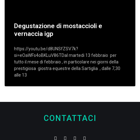
Degustazione di mostaccioli e
vernaccia igp
https://youtu.be/d8UNSfZSV7k?
si=eOaWFs4oBKLuV86TDal martedi 13 febbraio per
tutto il.mese di febbraio , in particolare nei giorni della
prestigiosa giostra equestre della Sartiglia , dalle 7,30
alle 13
CONTATTACI