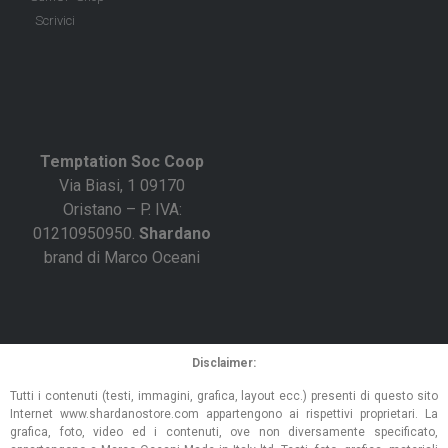
Scrivici
Temptation Soc Coop
Via Biasi, 1 09170
Oristano – P. IVA:
01210950950.
Shardano
brand di Marco Oceani
Disclaimer:
Tutti i contenuti (testi, immagini, grafica, layout ecc.) presenti di questo sito
Internet www.shardanostore.com appartengono ai rispettivi proprietari. La
grafica, foto, video ed i contenuti, ove non diversamente specificato,