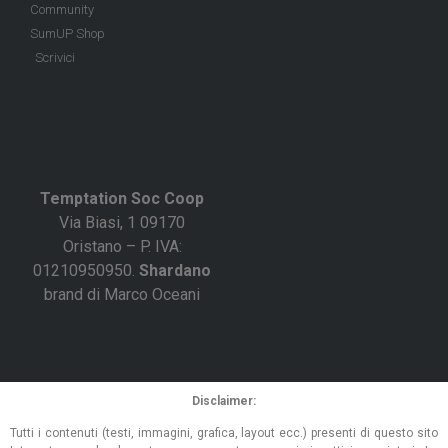
Community
SumUP Shop
Scrivici
Temptation Soc Coop
Via Biasi, 1 09170
Oristano – P. IVA:
01210950950.
Shardano
brand di Marco Oceani
Disclaimer:
Tutti i contenuti (testi, immagini, grafica, layout ecc.) presenti di questo sito