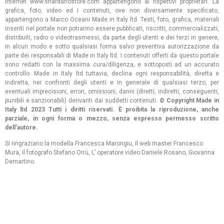
Internet www.shardanostore.com appartengono ai rispettivi proprietari. La
grafica, foto, video ed i contenuti, ove non diversamente specificato,
appartengono a Marco Oceani Made in Italy ltd. Testi, foto, grafica, materiali
inseriti nel portale non potranno essere pubblicati, riscritti, commercializzati,
distribuiti, radio o videotrasmessi, da parte degli utenti e dei terzi in genere,
in alcun modo e sotto qualsiasi forma salvo preventiva autorizzazione da
parte dei responsabili di Made in Italy ltd. I contenuti offerti da questo portale
sono redatti con la massima cura/diligenza, e sottoposti ad un accurato
controllo. Made in Italy ltd tuttavia, declina ogni responsabilità, diretta e
indiretta, nei confronti degli utenti e in generale di qualsiasi terzo, per
eventuali imprecisioni, errori, omissioni, danni (diretti, indiretti, conseguenti,
punibili e sanzionabili) derivanti dai suddetti contenuti.
© Copyright Made in
Italy ltd 2023 Tutti i diritti riservati. È proibita la riproduzione, anche
parziale, in ogni forma o mezzo, senza espresso permesso scritto
dell’autore.
Si ringraziano la modella Francesca Marongiu, Il web master Francesco
Mura, il fotografo Stefano Orrù, L’ operatore video Daniele Rosano, Giovanna
Demartino.