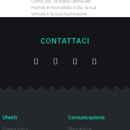
Cristo Dio , la realtà ultima del
mondo è riconciliata a Dio: la sua
venuta e la sua risurrezione
CONTATTACI
Utenti
Comunicazione
Privacy policy
Ultimi articoli