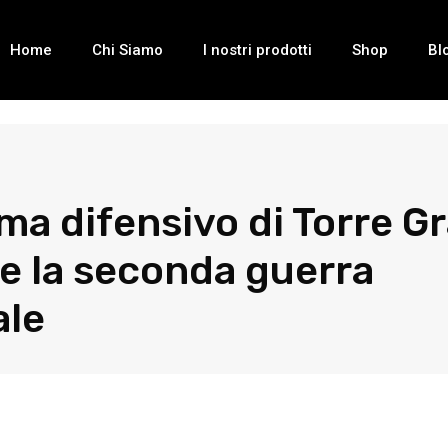
Home
Chi Siamo
I nostri prodotti
Shop
Bl
ema difensivo di Torre G
e la seconda guerra
ale