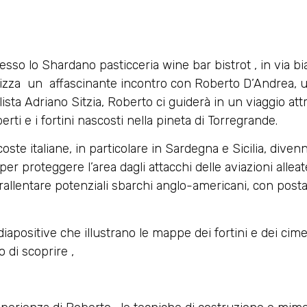
presso lo Shardano pasticceria wine bar bistrot , in via b
a un affascinante incontro con Roberto D’Andrea, un
alista Adriano Sitzia, Roberto ci guiderà in un viaggio at
rti e i fortini nascosti nella pineta di Torregrande.
coste italiane, in particolare in Sardegna e Sicilia, diven
 per proteggere l’area dagli attacchi delle aviazioni allea
 rallentare potenziali sbarchi anglo-americani, con post
positive che illustrano le mappe dei fortini e dei cimeli 
di scoprire ,