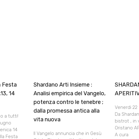
a Festa
Shardano Arti Insieme :
SHARDAN
13, 14
Analisi empirica del Vangelo,
APERITI
potenza contro le tenebre ;
Venerdi 22
dalla promessa antica alla
Da Shardan
 a tutti!
vita nuova
bistrot , in 
giugno
Oristano 
enica 14
Il Vangelo annuncia che in Gesù
A cura
lla Festa