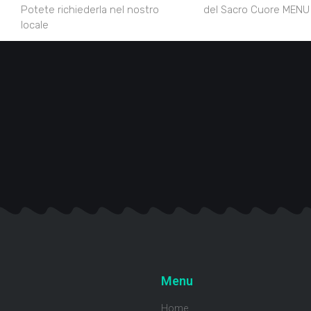
Potete richiederla nel nostro
del Sacro Cuore MENU
locale
Menu
Home