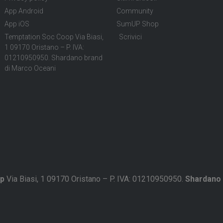
App Android
Community
App iOS
SumUP Shop
Temptation Soc Coop Via Biasi,
Scrivici
1 09170 Oristano – P. IVA:
01210950950. Shardano brand
di Marco Oceani
p
Via Biasi, 1 09170 Oristano – P. IVA: 01210950950.
Shardano