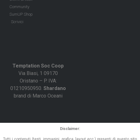
Community
SumUP Shop
Scrivici
Temptation Soc Coop
Via Biasi, 1 09170
Oristano – P. IVA:
01210950950.
Shardano
brand di Marco Oceani
Disclaimer:
Tutti i contenuti (testi, immagini, grafica, layout ecc.) presenti di questo sito