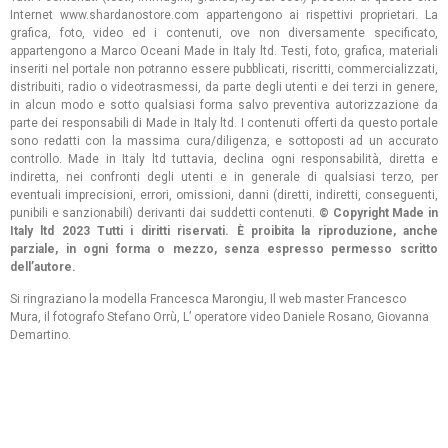
Internet www.shardanostore.com appartengono ai rispettivi proprietari. La
grafica, foto, video ed i contenuti, ove non diversamente specificato,
appartengono a Marco Oceani Made in Italy ltd. Testi, foto, grafica, materiali
inseriti nel portale non potranno essere pubblicati, riscritti, commercializzati,
distribuiti, radio o videotrasmessi, da parte degli utenti e dei terzi in genere,
in alcun modo e sotto qualsiasi forma salvo preventiva autorizzazione da
parte dei responsabili di Made in Italy ltd. I contenuti offerti da questo portale
sono redatti con la massima cura/diligenza, e sottoposti ad un accurato
controllo. Made in Italy ltd tuttavia, declina ogni responsabilità, diretta e
indiretta, nei confronti degli utenti e in generale di qualsiasi terzo, per
eventuali imprecisioni, errori, omissioni, danni (diretti, indiretti, conseguenti,
punibili e sanzionabili) derivanti dai suddetti contenuti.
© Copyright Made in
Italy ltd 2023 Tutti i diritti riservati. È proibita la riproduzione, anche
parziale, in ogni forma o mezzo, senza espresso permesso scritto
dell’autore.
Si ringraziano la modella Francesca Marongiu, Il web master Francesco
Mura, il fotografo Stefano Orrù, L’ operatore video Daniele Rosano, Giovanna
Demartino.