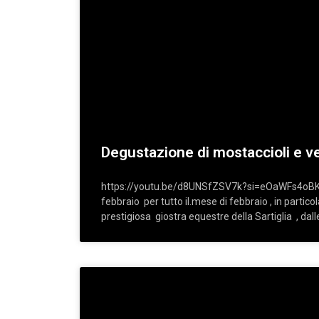
Degustazione di mostaccioli e v
https://youtu.be/d8UNSfZSV7k?si=eOaWFs4oBK
febbraio per tutto il.mese di febbraio , in particol
prestigiosa giostra equestre della Sartiglia , dall