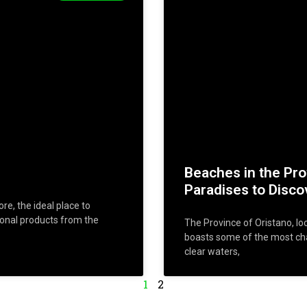
Beaches in the Pro
Paradises to Disco
e, the ideal place to
ional products from the
The Province of Oristano, lo
boasts some of the most char
clear waters,
1
2