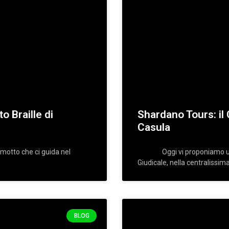
o Braille di
Shardano Tours: il
Casula
tto che ci guida nel
Oggi vi proponiamo un’esp
Giudicale, nella centralissim
BLOG