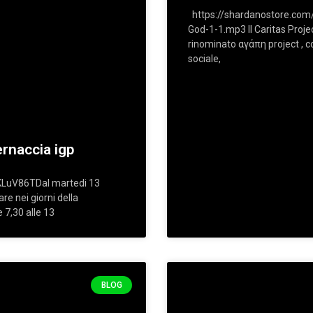
https://shardanostore.com
God-1-1.mp3 Il Caritas Proje
rinominato αγάπη project , c
sociale,
ernaccia igp
LuV86TDal martedi 13
are nei giorni della
e 7,30 alle 13
BLOG