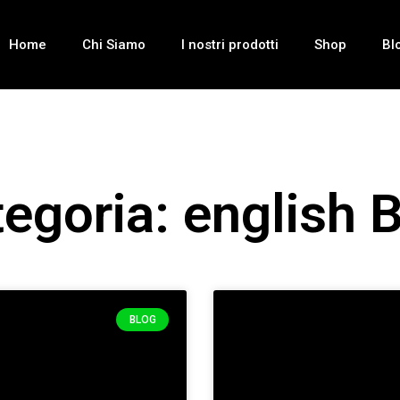
Home
Chi Siamo
I nostri prodotti
Shop
Bl
egoria: english 
BLOG