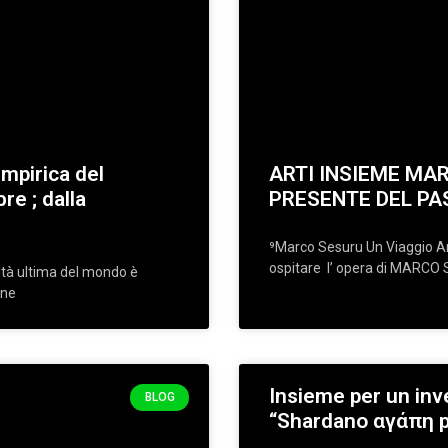
empirica del
ARTI INSIEME MAR
re ; dalla
PRESENTE DEL PA
⁹Marco Sesuru Un Viaggio Art
ospitare l’ opera di MARCO S
altà ultima del mondo è
one
Insieme per un inve
BLOG
“Shardano αγάπη pr